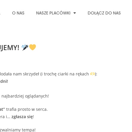
A
O NAS
NASZE PLACÓWKI
DOŁĄCZ DO NAS
UJEMY!
odała nam skrzydeł (i trochę ciarki na rękach
):
dni!
 najbardziej oglądanych!
at”
trafia prosto w serca.
era i…
zgłasza się
!
ie zwalniamy tempa!