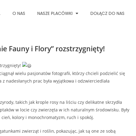
A
O NAS
NASZE PLACÓWKI
DOŁĄCZ DO NAS
e Fauny i Flory” rozstrzygnięty!
trzygnięty!
iągnął wielu pasjonatów fotografii, którzy chcieli podzielić się
 z nadesłanych prac była wyjątkowa i odzwierciedlała
yrody, takich jak krople rosy na liściu czy delikatne skrzydła
 ptaków w locie czy zwierzęta w ich naturalnym środowisku. Były
 i cień, kolory i monochromatyzm, ruch i spokój.
gatunkami zwierząt i roślin, pokazując, jak są one ze sobą